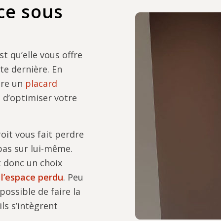
ce sous
t qu’elle vous offre
te dernière. En
ore un
placard
t d’optimiser votre
roit vous fait perdre
pas sur lui-même.
 donc un choix
 l’espace perdu
. Peu
 possible de faire la
ls s’intègrent